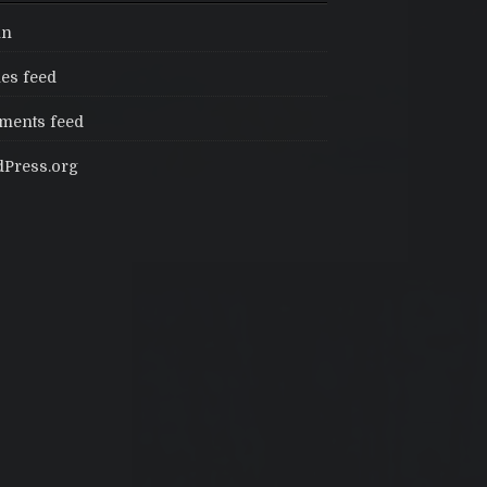
in
ies feed
ents feed
Press.org