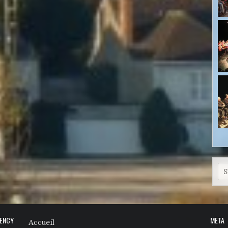
Se
GENCY
META
Accueil