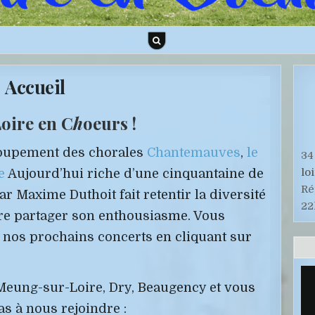
Accueil
Loire en C
h
oeurs !
roupement des chorales
Chantemauves
,
le
34
lo
e
Aujourd’hui riche d’une cinquantaine de
Ré
r Maxime Duthoit fait retentir la diversité
22
aire partager son enthousiasme. Vous
 nos prochains concerts en cliquant sur
 Meung-sur-Loire, Dry, Beaugency et vous
as à nous rejoindre :