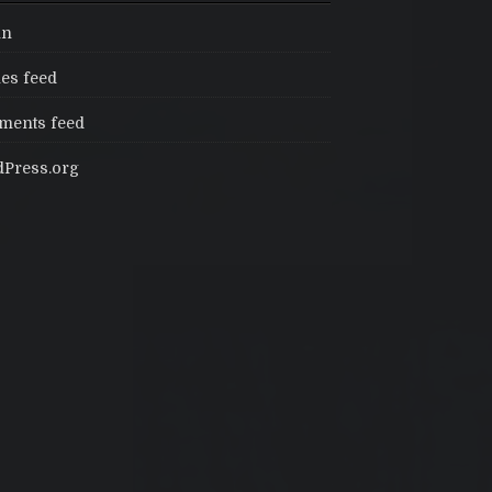
in
ies feed
ents feed
Press.org