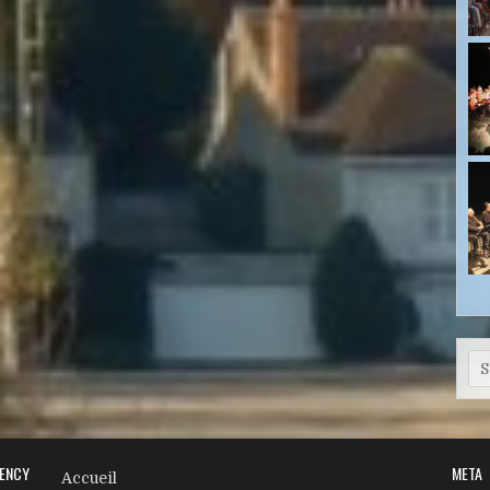
Se
GENCY
META
Accueil